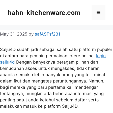
Skip
to
hahn-kitchenware.com
Menu
content
May 31, 2025
by
safASFsf231
Salju4D sudah jadi sebagai salah satu platform populer
di antara para pemain permainan lotere online.
login
salju4d
Dengan banyaknya beragam pilihan dan
kemudahan akses untuk mengakses, tidak heran
apabila semakin lebih banyak orang yang tert minat
dalam ikut dan mengetes peruntungannya. Namun,
bagi mereka yang baru pertama kali mendengar
tentangnya, mungkin ada beberapa informasi yang
penting patut anda ketahui sebelum daftar serta
melakukan masuk ke platform Salju4D.