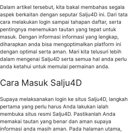
Dalam artikel tersebut, kita bakal membahas segala
aspek berkaitan dengan seputar Salju4D ini. Dari tata
cara melakukan login sampai tahapan daftar, serta
pentingnya menemukan tautan yang tepat untuk
masuk. Dengan informasi informasi yang lengkap,
diharapkan anda bisa mengoptimalkan platform ini
dengan optimal serta aman. Mari kita telusuri lebih
dalam mengenai Salju4D serta semua hal anda perlu
anda ketahui untuk memulai permainan anda.
Cara Masuk Salju4D
Supaya melaksanakan login ke situs Salju4D, langkah
pertama yang perlu harus Anda lakukan ialah
membuka situs resmi Salju4D. Pastikanlah Anda
memakai tautan yang benar dan aman supaya
informasi anda masih aman. Pada halaman utama,