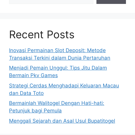
Recent Posts
Inovasi Permainan Slot Deposit: Metode
Transaksi Terkini dalam Dunia Pertaruhan
Menjadi Pemain Unggul: Tips Jitu Dalam
Bermain Pkv Games
Strategi Cerdas Menghadapi Keluaran Macau
dan Data Toto
Bermainlah Walitogel Dengan Hati-hati:
Petunjuk bagi Pemula
Menggali Sejarah dan Asal Usul Bupatitogel