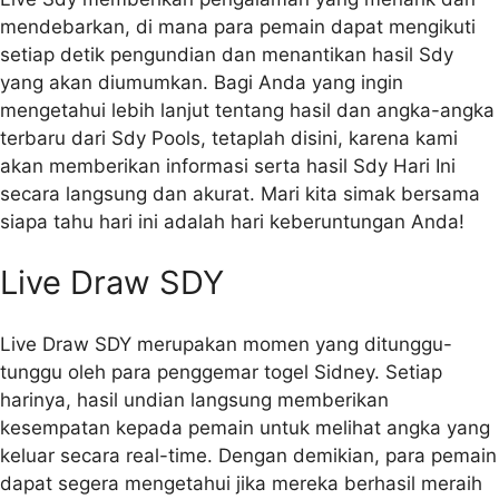
mendebarkan, di mana para pemain dapat mengikuti
setiap detik pengundian dan menantikan hasil Sdy
yang akan diumumkan. Bagi Anda yang ingin
mengetahui lebih lanjut tentang hasil dan angka-angka
terbaru dari Sdy Pools, tetaplah disini, karena kami
akan memberikan informasi serta hasil Sdy Hari Ini
secara langsung dan akurat. Mari kita simak bersama
siapa tahu hari ini adalah hari keberuntungan Anda!
Live Draw SDY
Live Draw SDY merupakan momen yang ditunggu-
tunggu oleh para penggemar togel Sidney. Setiap
harinya, hasil undian langsung memberikan
kesempatan kepada pemain untuk melihat angka yang
keluar secara real-time. Dengan demikian, para pemain
dapat segera mengetahui jika mereka berhasil meraih