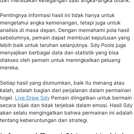
dan merasakan ketegangan saat angka-angka ditarik.
Pentingnya informasi hasil ini tidak hanya untuk
mengetahui angka kemenangan, tetapi juga untuk
analisis di masa depan. Dengan memahami pola hasil
sebelumnya, pemain dapat membuat keputusan yang
lebih baik untuk taruhan selanjutnya. Sdy Pools juga
menyajikan berbagai data dan statistik yang bisa
diakses oleh pemain untuk meningkatkan peluang
mereka.
Setiap hasil yang diumumkan, baik itu menang atau
kalah, adalah bagian dari perjalanan dalam permainan
togel.
Live Draw Sdy
Pemain diingatkan untuk bermain
secara bijak dan tidak terjebak dalam emosi. Hasil Sdy
akan selalu mengingatkan bahwa permainan ini adalah
tentang keberuntungan dan strategi.