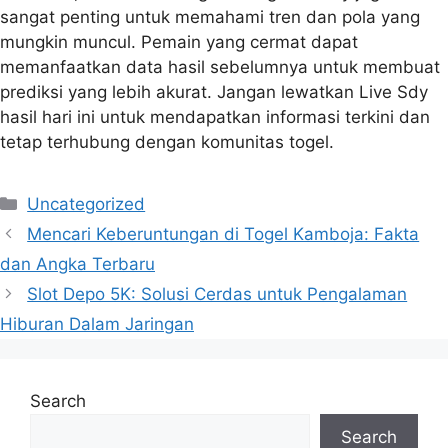
sangat penting untuk memahami tren dan pola yang
mungkin muncul. Pemain yang cermat dapat
memanfaatkan data hasil sebelumnya untuk membuat
prediksi yang lebih akurat. Jangan lewatkan Live Sdy
hasil hari ini untuk mendapatkan informasi terkini dan
tetap terhubung dengan komunitas togel.
Categories
Uncategorized
Mencari Keberuntungan di Togel Kamboja: Fakta
dan Angka Terbaru
Slot Depo 5K: Solusi Cerdas untuk Pengalaman
Hiburan Dalam Jaringan
Search
Search