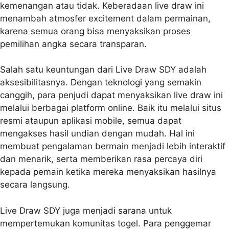
kemenangan atau tidak. Keberadaan live draw ini
menambah atmosfer excitement dalam permainan,
karena semua orang bisa menyaksikan proses
pemilihan angka secara transparan.
Salah satu keuntungan dari Live Draw SDY adalah
aksesibilitasnya. Dengan teknologi yang semakin
canggih, para penjudi dapat menyaksikan live draw ini
melalui berbagai platform online. Baik itu melalui situs
resmi ataupun aplikasi mobile, semua dapat
mengakses hasil undian dengan mudah. Hal ini
membuat pengalaman bermain menjadi lebih interaktif
dan menarik, serta memberikan rasa percaya diri
kepada pemain ketika mereka menyaksikan hasilnya
secara langsung.
Live Draw SDY juga menjadi sarana untuk
mempertemukan komunitas togel. Para penggemar