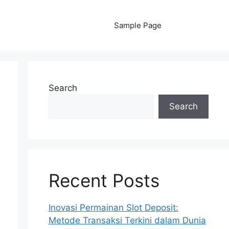
Sample Page
Search
Search
Recent Posts
Inovasi Permainan Slot Deposit:
Metode Transaksi Terkini dalam Dunia