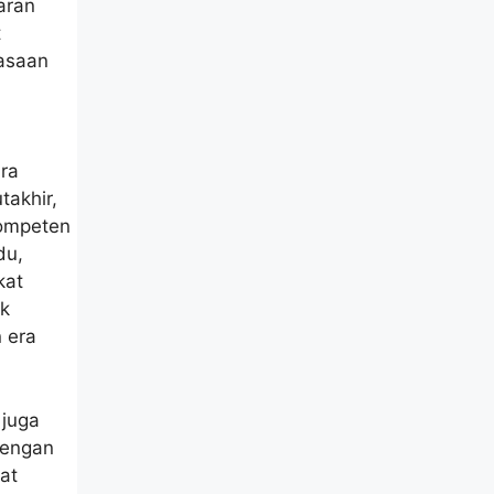
aran
t
rasaan
ra
takhir,
kompeten
du,
kat
ek
 era
 juga
Dengan
at