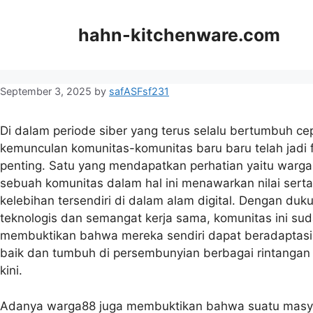
Skip
to
hahn-kitchenware.com
content
September 3, 2025
by
safASFsf231
Di dalam periode siber yang terus selalu bertumbuh ce
kemunculan komunitas-komunitas baru baru telah jadi 
penting. Satu yang mendapatkan perhatian yaitu warga
sebuah komunitas dalam hal ini menawarkan nilai serta
kelebihan tersendiri di dalam alam digital. Dengan duk
teknologis dan semangat kerja sama, komunitas ini su
membuktikan bahwa mereka sendiri dapat beradaptas
baik dan tumbuh di persembunyian berbagai rintanga
kini.
Adanya warga88 juga membuktikan bahwa suatu masy