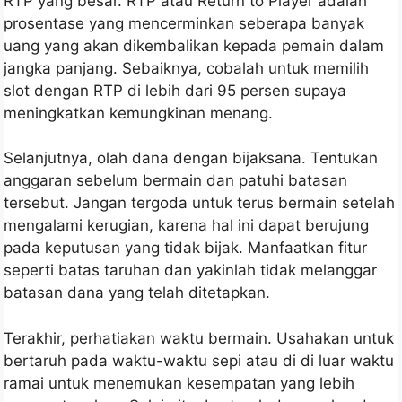
RTP yang besar. RTP atau Return to Player adalah
prosentase yang mencerminkan seberapa banyak
uang yang akan dikembalikan kepada pemain dalam
jangka panjang. Sebaiknya, cobalah untuk memilih
slot dengan RTP di lebih dari 95 persen supaya
meningkatkan kemungkinan menang.
Selanjutnya, olah dana dengan bijaksana. Tentukan
anggaran sebelum bermain dan patuhi batasan
tersebut. Jangan tergoda untuk terus bermain setelah
mengalami kerugian, karena hal ini dapat berujung
pada keputusan yang tidak bijak. Manfaatkan fitur
seperti batas taruhan dan yakinlah tidak melanggar
batasan dana yang telah ditetapkan.
Terakhir, perhatiakan waktu bermain. Usahakan untuk
bertaruh pada waktu-waktu sepi atau di di luar waktu
ramai untuk menemukan kesempatan yang lebih