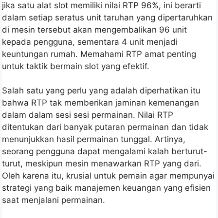
jika satu alat slot memiliki nilai RTP 96%, ini berarti
dalam setiap seratus unit taruhan yang dipertaruhkan
di mesin tersebut akan mengembalikan 96 unit
kepada pengguna, sementara 4 unit menjadi
keuntungan rumah. Memahami RTP amat penting
untuk taktik bermain slot yang efektif.
Salah satu yang perlu yang adalah diperhatikan itu
bahwa RTP tak memberikan jaminan kemenangan
dalam dalam sesi sesi permainan. Nilai RTP
ditentukan dari banyak putaran permainan dan tidak
menunjukkan hasil permainan tunggal. Artinya,
seorang pengguna dapat mengalami kalah berturut-
turut, meskipun mesin menawarkan RTP yang dari.
Oleh karena itu, krusial untuk pemain agar mempunyai
strategi yang baik manajemen keuangan yang efisien
saat menjalani permainan.