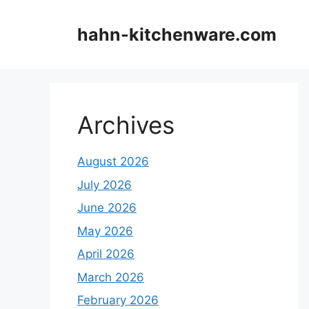
Skip
to
hahn-kitchenware.com
content
Archives
August 2026
July 2026
June 2026
May 2026
April 2026
March 2026
February 2026