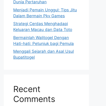
Dunia Pertaruhan
Menjadi Pemain Unggul: Tips Jitu
Dalam Bermain Pkv Games
Strategi Cerdas Menghadapi
Keluaran Macau dan Data Toto
Bermainlah Walitogel Dengan
Hati-hati: Petunjuk bagi Pemula
Menggali Sejarah dan Asal Usul
Bupatitogel
Recent
Comments