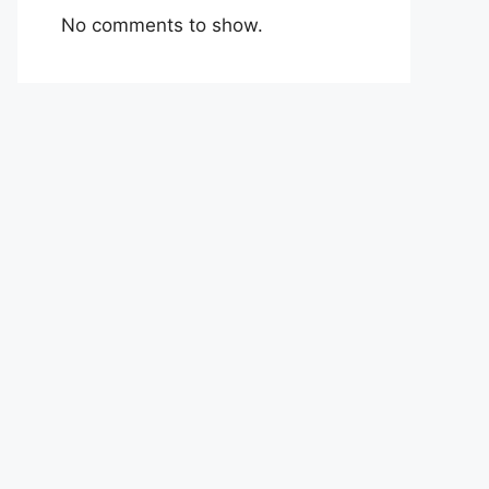
No comments to show.