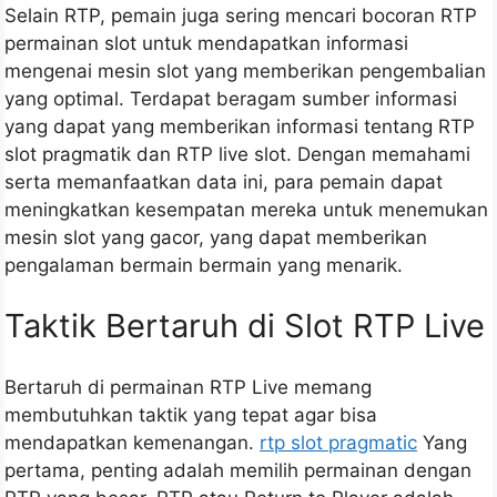
Selain RTP, pemain juga sering mencari bocoran RTP
permainan slot untuk mendapatkan informasi
mengenai mesin slot yang memberikan pengembalian
yang optimal. Terdapat beragam sumber informasi
yang dapat yang memberikan informasi tentang RTP
slot pragmatik dan RTP live slot. Dengan memahami
serta memanfaatkan data ini, para pemain dapat
meningkatkan kesempatan mereka untuk menemukan
mesin slot yang gacor, yang dapat memberikan
pengalaman bermain bermain yang menarik.
Taktik Bertaruh di Slot RTP Live
Bertaruh di permainan RTP Live memang
membutuhkan taktik yang tepat agar bisa
mendapatkan kemenangan.
rtp slot pragmatic
Yang
pertama, penting adalah memilih permainan dengan