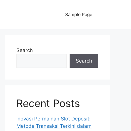
Sample Page
Search
Search
Recent Posts
Inovasi Permainan Slot Deposit:
Metode Transaksi Terkini dalam