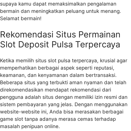
supaya kamu dapat memaksimalkan pengalaman
bermain dan meningkatkan peluang untuk menang.
Selamat bermain!
Rekomendasi Situs Permainan
Slot Deposit Pulsa Terpercaya
Ketika memilih situs slot pulsa terpercaya, krusial agar
memperhatikan berbagai aspek seperti reputasi,
keamanan, dan kenyamanan dalam bertransaksi.
Beberapa situs yang terbukti aman nyaman dan telah
direkomendasikan mendapat rekomendasi dari
pengguna adalah situs dengan memiliki izin resmi dan
sistem pembayaran yang jelas. Dengan menggunakan
website-website ini, Anda bisa merasakan berbagai
game slot tanpa adanya merasa cemas terhadap
masalah penipuan online.