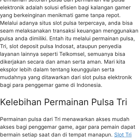
elektronik adalah solusi efisien bagi kalangan gamer
yang berkeinginan menikmati game tanpa repot.
Melalui adanya situs slot pulsa terpercaya, anda bisa
seam melaksanakan transaksi keuangan menggunakan
pulsa anda dimiliki. Entah itu melalui permainan pulsa,
Tri, slot deposit pulsa Indosat, ataupun penyedia
layanan lainnya seperti Telkomsel, semuanya bisa
dikerjakan secara dan aman serta aman. Mari kita
eksplor lebih dalam tentang keunggulan serta
mudahnya yang ditawarkan dari slot pulsa elektronik
bagi para penggemar game di Indonesia.
Kelebihan Permainan Pulsa Tri
Permainan pulsa dari Tri menawarkan akses mudah
akses bagi penggemar game, agar para pemain dapat
bermain setiap saat dan di tempat manapun.
Slot Tri