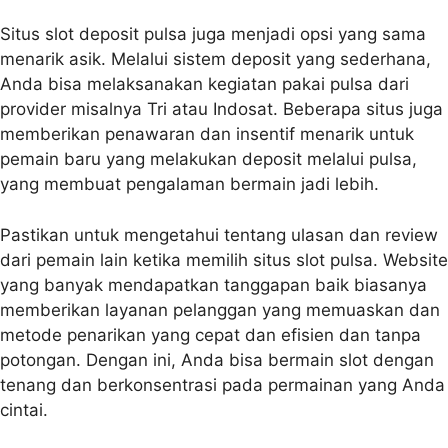
Situs slot deposit pulsa juga menjadi opsi yang sama
menarik asik. Melalui sistem deposit yang sederhana,
Anda bisa melaksanakan kegiatan pakai pulsa dari
provider misalnya Tri atau Indosat. Beberapa situs juga
memberikan penawaran dan insentif menarik untuk
pemain baru yang melakukan deposit melalui pulsa,
yang membuat pengalaman bermain jadi lebih.
Pastikan untuk mengetahui tentang ulasan dan review
dari pemain lain ketika memilih situs slot pulsa. Website
yang banyak mendapatkan tanggapan baik biasanya
memberikan layanan pelanggan yang memuaskan dan
metode penarikan yang cepat dan efisien dan tanpa
potongan. Dengan ini, Anda bisa bermain slot dengan
tenang dan berkonsentrasi pada permainan yang Anda
cintai.