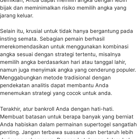
bijak dan meminimalkan risiko memilih angka yang
jarang keluar.
Selain itu, krusial untuk tidak hanya bergantung pada
insting semata. Sebagian pemain berhasil
merekomendasikan untuk menggunakan kombinasi
angka sesuai dengan strategi tertentu, misalnya
memilih angka berdasarkan hari atau tanggal lahir,
namun juga menyimak angka yang cenderung populer.
Menggabungkan metode tradisional dengan
pendekatan analitis dapat membantu Anda
menemukan strategi yang cocok untuk anda.
Terakhir, atur bankroll Anda dengan hati-hati.
Membuat batasan untuk berapa banyak yang berniat
Anda habiskan dalam permainan supertogel sangatlah
penting. Jangan terbawa suasana dan bertaruh lebih