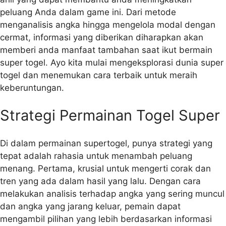
peluang Anda dalam game ini. Dari metode
menganalisis angka hingga mengelola modal dengan
cermat, informasi yang diberikan diharapkan akan
memberi anda manfaat tambahan saat ikut bermain
super togel. Ayo kita mulai mengeksplorasi dunia super
togel dan menemukan cara terbaik untuk meraih
keberuntungan.
Strategi Permainan Togel Super
Di dalam permainan supertogel, punya strategi yang
tepat adalah rahasia untuk menambah peluang
menang. Pertama, krusial untuk mengerti corak dan
tren yang ada dalam hasil yang lalu. Dengan cara
melakukan analisis terhadap angka yang sering muncul
dan angka yang jarang keluar, pemain dapat
mengambil pilihan yang lebih berdasarkan informasi