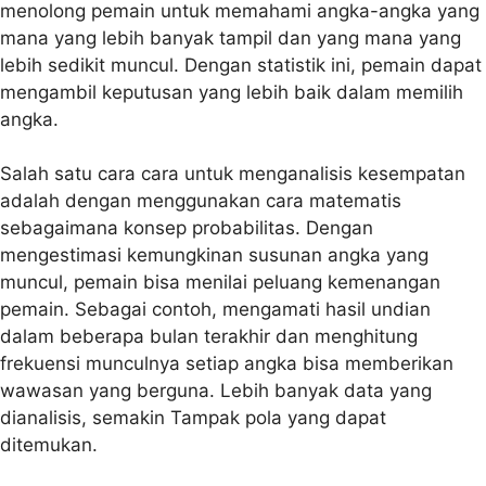
menolong pemain untuk memahami angka-angka yang
mana yang lebih banyak tampil dan yang mana yang
lebih sedikit muncul. Dengan statistik ini, pemain dapat
mengambil keputusan yang lebih baik dalam memilih
angka.
Salah satu cara cara untuk menganalisis kesempatan
adalah dengan menggunakan cara matematis
sebagaimana konsep probabilitas. Dengan
mengestimasi kemungkinan susunan angka yang
muncul, pemain bisa menilai peluang kemenangan
pemain. Sebagai contoh, mengamati hasil undian
dalam beberapa bulan terakhir dan menghitung
frekuensi munculnya setiap angka bisa memberikan
wawasan yang berguna. Lebih banyak data yang
dianalisis, semakin Tampak pola yang dapat
ditemukan.