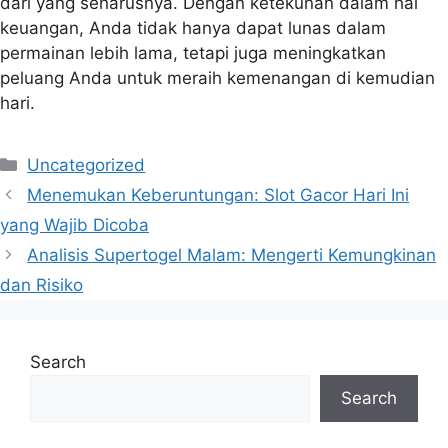
dari yang seharusnya. Dengan ketekunan dalam hal
keuangan, Anda tidak hanya dapat lunas dalam
permainan lebih lama, tetapi juga meningkatkan
peluang Anda untuk meraih kemenangan di kemudian
hari.
Categories
Uncategorized
Menemukan Keberuntungan: Slot Gacor Hari Ini
yang Wajib Dicoba
Analisis Supertogel Malam: Mengerti Kemungkinan
dan Risiko
Search
Search