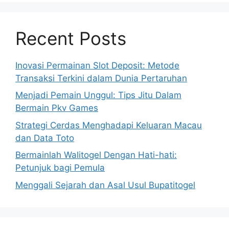
Recent Posts
Inovasi Permainan Slot Deposit: Metode
Transaksi Terkini dalam Dunia Pertaruhan
Menjadi Pemain Unggul: Tips Jitu Dalam
Bermain Pkv Games
Strategi Cerdas Menghadapi Keluaran Macau
dan Data Toto
Bermainlah Walitogel Dengan Hati-hati:
Petunjuk bagi Pemula
Menggali Sejarah dan Asal Usul Bupatitogel