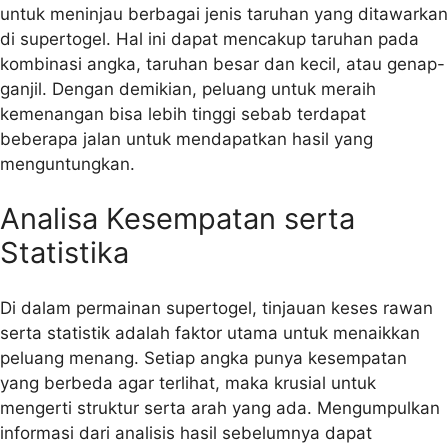
untuk meninjau berbagai jenis taruhan yang ditawarkan
di supertogel. Hal ini dapat mencakup taruhan pada
kombinasi angka, taruhan besar dan kecil, atau genap-
ganjil. Dengan demikian, peluang untuk meraih
kemenangan bisa lebih tinggi sebab terdapat
beberapa jalan untuk mendapatkan hasil yang
menguntungkan.
Analisa Kesempatan serta
Statistika
Di dalam permainan supertogel, tinjauan keses rawan
serta statistik adalah faktor utama untuk menaikkan
peluang menang. Setiap angka punya kesempatan
yang berbeda agar terlihat, maka krusial untuk
mengerti struktur serta arah yang ada. Mengumpulkan
informasi dari analisis hasil sebelumnya dapat