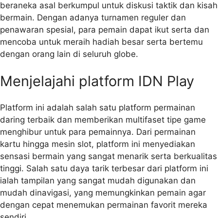
beraneka asal berkumpul untuk diskusi taktik dan kisah
bermain. Dengan adanya turnamen reguler dan
penawaran spesial, para pemain dapat ikut serta dan
mencoba untuk meraih hadiah besar serta bertemu
dengan orang lain di seluruh globe.
Menjelajahi platform IDN Play
Platform ini adalah salah satu platform permainan
daring terbaik dan memberikan multifaset tipe game
menghibur untuk para pemainnya. Dari permainan
kartu hingga mesin slot, platform ini menyediakan
sensasi bermain yang sangat menarik serta berkualitas
tinggi. Salah satu daya tarik terbesar dari platform ini
ialah tampilan yang sangat mudah digunakan dan
mudah dinavigasi, yang memungkinkan pemain agar
dengan cepat menemukan permainan favorit mereka
sendiri.