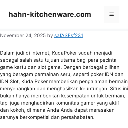
Skip
to
hahn-kitchenware.com
Menu
content
November 24, 2025
by
safASFsf231
Dalam judi di internet, KudaPoker sudah menjadi
sebagai salah satu tujuan utama bagi para pecinta
game kartu dan slot game. Dengan berbagai pilihan
yang beragam permainan seru, seperti poker IDN dan
IDN Slot, Kuda Poker memberikan pengalaman bermain
menyenangkan dan menghasilkan keuntungan. Situs ini
bukan hanya memberikan kesempatan untuk bermain,
tapi juga menghadirkan komunitas gamer yang aktif
dan kokoh, di mana Anda Anda dapat merasakan
serunya berkompetisi dan persahabatan.