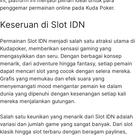
ini, platform ini menjadi pilihan ideal untuk para
penggemar permainan online pada Kuda Poker.
Keseruan di Slot IDN
Permainan Slot IDN menjadi salah satu atraksi utama di
Kudapoker, memberikan sensasi gaming yang
mengasyikkan dan seru. Dengan berbagai konsep
menarik, dari adventure hingga fantasy, setiap pemain
dapat mencari slot yang cocok dengan selera mereka.
Grafis yang memukau dan efek suara yang
menyemangati mood mengantar pemain ke dalam
dunia yang dipenuhi dengan kesenangan setiap kali
mereka menjalankan gulungan.
Salah satu keunikan yang menarik dari Slot IDN adalah
variasi dan jumlah game yang sangat banyak. Dari slot
klasik hingga slot terbaru dengan beragam paylines,