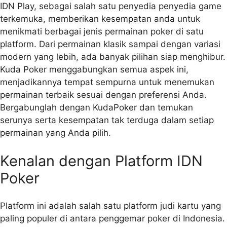
IDN Play, sebagai salah satu penyedia penyedia game
terkemuka, memberikan kesempatan anda untuk
menikmati berbagai jenis permainan poker di satu
platform. Dari permainan klasik sampai dengan variasi
modern yang lebih, ada banyak pilihan siap menghibur.
Kuda Poker menggabungkan semua aspek ini,
menjadikannya tempat sempurna untuk menemukan
permainan terbaik sesuai dengan preferensi Anda.
Bergabunglah dengan KudaPoker dan temukan
serunya serta kesempatan tak terduga dalam setiap
permainan yang Anda pilih.
Kenalan dengan Platform IDN
Poker
Platform ini adalah salah satu platform judi kartu yang
paling populer di antara penggemar poker di Indonesia.