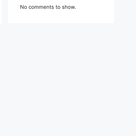
No comments to show.