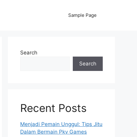
Sample Page
Search
Search
Recent Posts
Menjadi Pemain Unggul: Tips Jitu
Dalam Bermain Pkv Games