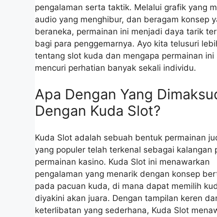
pengalaman serta taktik. Melalui grafik yang m
audio yang menghibur, dan beragam konsep 
beraneka, permainan ini menjadi daya tarik ter
bagi para penggemarnya. Ayo kita telusuri lebih
tentang slot kuda dan mengapa permainan ini
mencuri perhatian banyak sekali individu.
Apa Dengan Yang Dimaksu
Dengan Kuda Slot?
Kuda Slot adalah sebuah bentuk permainan jud
yang populer telah terkenal sebagai kalangan 
permainan kasino. Kuda Slot ini menawarkan
pengalaman yang menarik dengan konsep ber
pada pacuan kuda, di mana dapat memilih ku
diyakini akan juara. Dengan tampilan keren da
keterlibatan yang sederhana, Kuda Slot mena