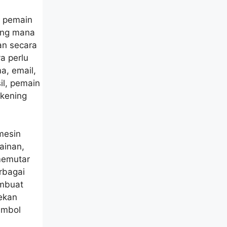
a pemain
yang mana
an secara
a perlu
a, email,
il, pemain
ekening
mesin
ainan,
memutar
rbagai
mbuat
ekan
imbol