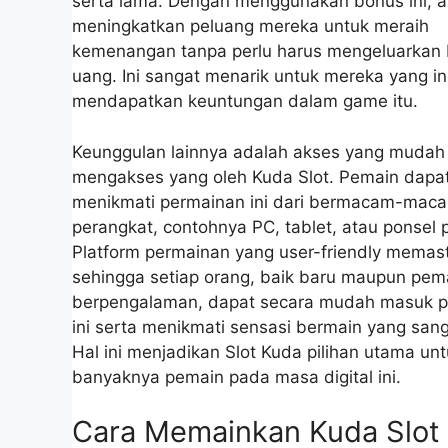
serta lama. Dengan menggunakan bonus ini, a
meningkatkan peluang mereka untuk meraih
kemenangan tanpa perlu harus mengeluarkan
uang. Ini sangat menarik untuk mereka yang in
mendapatkan keuntungan dalam game itu.
Keunggulan lainnya adalah akses yang mudah
mengakses yang oleh Kuda Slot. Pemain dapa
menikmati permainan ini dari bermacam-mac
perangkat, contohnya PC, tablet, atau ponsel p
Platform permainan yang user-friendly memas
sehingga setiap orang, baik baru maupun pem
berpengalaman, dapat secara mudah masuk 
ini serta menikmati sensasi bermain yang sang
Hal ini menjadikan Slot Kuda pilihan utama un
banyaknya pemain pada masa digital ini.
Cara Memainkan Kuda Slot