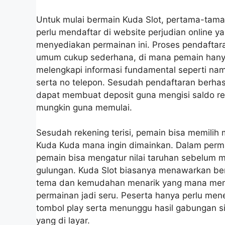
Untuk mulai bermain Kuda Slot, pertama-tam
perlu mendaftar di website perjudian online 
menyediakan permainan ini. Proses pendaftar
umum cukup sederhana, di mana pemain hany
melengkapi informasi fundamental seperti nam
serta no telepon. Sesudah pendaftaran berhas
dapat membuat deposit guna mengisi saldo r
mungkin guna memulai.
Sesudah rekening terisi, pemain bisa memilih 
Kuda Kuda mana ingin dimainkan. Dalam perm
pemain bisa mengatur nilai taruhan sebelum 
gulungan. Kuda Slot biasanya menawarkan be
tema dan kemudahan menarik yang mana me
permainan jadi seru. Peserta hanya perlu men
tombol play serta menunggu hasil gabungan s
yang di layar.