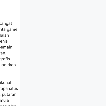
sangat
inta game
dalah
jenis
pemain
ran.
rafis
hadirkan
ikenal
apa situs
, putaran
emula