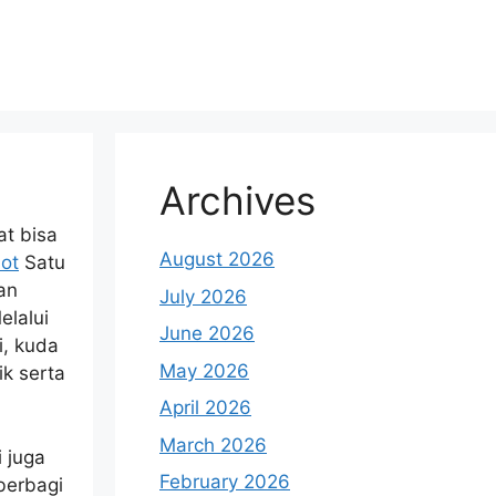
Archives
at bisa
August 2026
lot
Satu
an
July 2026
elalui
June 2026
i, kuda
May 2026
k serta
April 2026
March 2026
 juga
February 2026
berbagi