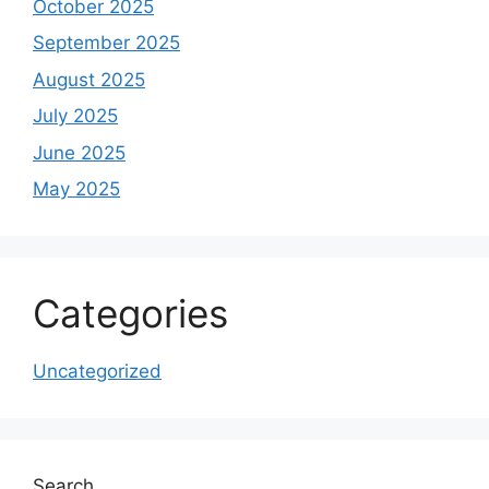
October 2025
September 2025
August 2025
July 2025
June 2025
May 2025
Categories
Uncategorized
Search