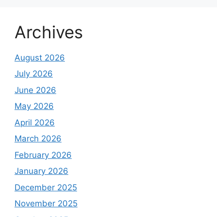
Archives
August 2026
July 2026
June 2026
May 2026
April 2026
March 2026
February 2026
January 2026
December 2025
November 2025