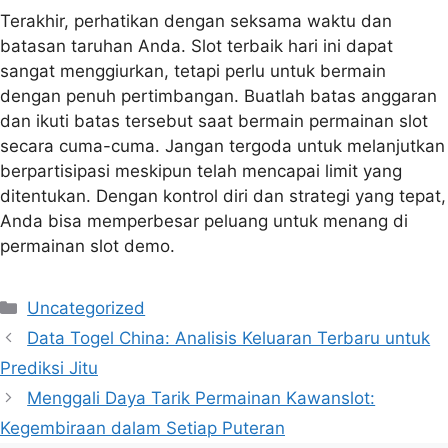
Terakhir, perhatikan dengan seksama waktu dan
batasan taruhan Anda. Slot terbaik hari ini dapat
sangat menggiurkan, tetapi perlu untuk bermain
dengan penuh pertimbangan. Buatlah batas anggaran
dan ikuti batas tersebut saat bermain permainan slot
secara cuma-cuma. Jangan tergoda untuk melanjutkan
berpartisipasi meskipun telah mencapai limit yang
ditentukan. Dengan kontrol diri dan strategi yang tepat,
Anda bisa memperbesar peluang untuk menang di
permainan slot demo.
Categories
Uncategorized
Data Togel China: Analisis Keluaran Terbaru untuk
Prediksi Jitu
Menggali Daya Tarik Permainan Kawanslot:
Kegembiraan dalam Setiap Puteran