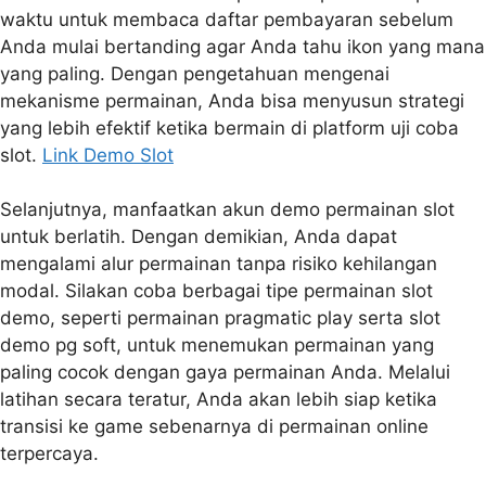
waktu untuk membaca daftar pembayaran sebelum
Anda mulai bertanding agar Anda tahu ikon yang mana
yang paling. Dengan pengetahuan mengenai
mekanisme permainan, Anda bisa menyusun strategi
yang lebih efektif ketika bermain di platform uji coba
slot.
Link Demo Slot
Selanjutnya, manfaatkan akun demo permainan slot
untuk berlatih. Dengan demikian, Anda dapat
mengalami alur permainan tanpa risiko kehilangan
modal. Silakan coba berbagai tipe permainan slot
demo, seperti permainan pragmatic play serta slot
demo pg soft, untuk menemukan permainan yang
paling cocok dengan gaya permainan Anda. Melalui
latihan secara teratur, Anda akan lebih siap ketika
transisi ke game sebenarnya di permainan online
terpercaya.