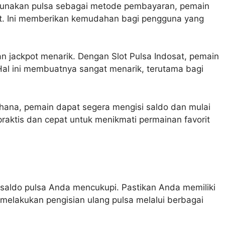
nggunakan pulsa sebagai metode pembayaran, pemain
it. Ini memberikan kemudahan bagi pengguna yang
 jackpot menarik. Dengan Slot Pulsa Indosat, pemain
al ini membuatnya sangat menarik, terutama bagi
hana, pemain dapat segera mengisi saldo dan mulai
raktis dan cepat untuk menikmati permainan favorit
saldo pulsa Anda mencukupi. Pastikan Anda memiliki
melakukan pengisian ulang pulsa melalui berbagai