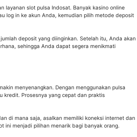
 layanan slot pulsa Indosat. Banyak kasino online
 log in ke akun Anda, kemudian pilih metode deposit
jumlah deposit yang diinginkan. Setelah itu, Anda akan
ederhana, sehingga Anda dapat segera menikmati
emakin menyenangkan. Dengan menggunakan pulsa
 kredit. Prosesnya yang cepat dan praktis
dan di mana saja, asalkan memiliki koneksi internet dan
ini menjadi pilihan menarik bagi banyak orang.