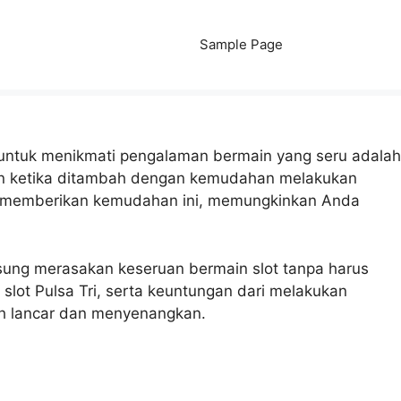
Sample Page
ara untuk menikmati pengalaman bermain yang seru adalah
 dan ketika ditambah dengan kemudahan melakukan
yang memberikan kemudahan ini, memungkinkan Anda
ngsung merasakan keseruan bermain slot tanpa harus
lot Pulsa Tri, serta keuntungan dari melakukan
ih lancar dan menyenangkan.