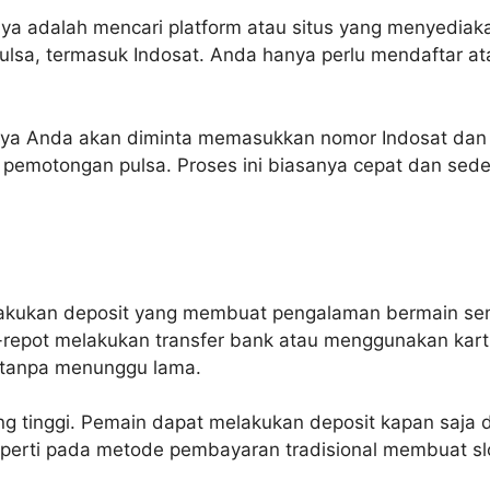
ya adalah mencari platform atau situs yang menyediakan
, termasuk Indosat. Anda hanya perlu mendaftar atau
asanya Anda akan diminta memasukkan nomor Indosat dan 
ait pemotongan pulsa. Proses ini biasanya cepat dan s
lakukan deposit yang membuat pengalaman bermain s
repot melakukan transfer bank atau menggunakan kartu
 tanpa menunggu lama.
yang tinggi. Pemain dapat melakukan deposit kapan saja 
erti pada metode pembayaran tradisional membuat slot 