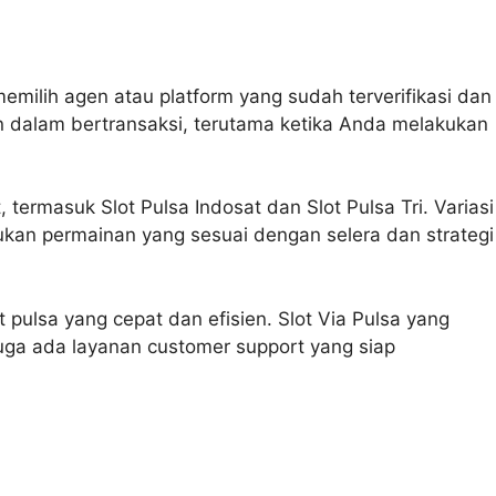
emilih agen atau platform yang sudah terverifikasi dan
n dalam bertransaksi, terutama ketika Anda melakukan
 termasuk Slot Pulsa Indosat dan Slot Pulsa Tri. Variasi
kan permainan yang sesuai dengan selera dan strategi
pulsa yang cepat dan efisien. Slot Via Pulsa yang
ga ada layanan customer support yang siap