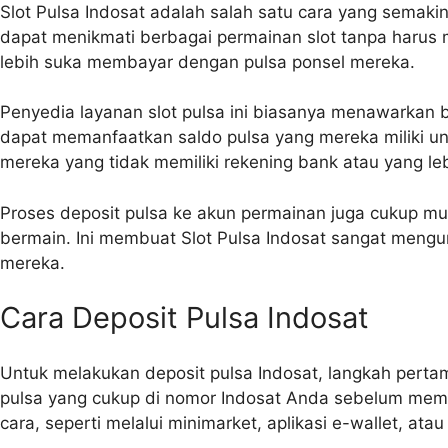
Slot Pulsa Indosat adalah salah satu cara yang semak
dapat menikmati berbagai permainan slot tanpa harus
lebih suka membayar dengan pulsa ponsel mereka.
Penyedia layanan slot pulsa ini biasanya menawarkan 
dapat memanfaatkan saldo pulsa yang mereka miliki u
mereka yang tidak memiliki rekening bank atau yang 
Proses deposit pulsa ke akun permainan juga cukup m
bermain. Ini membuat Slot Pulsa Indosat sangat mengu
mereka.
Cara Deposit Pulsa Indosat
Untuk melakukan deposit pulsa Indosat, langkah pert
pulsa yang cukup di nomor Indosat Anda sebelum memul
cara, seperti melalui minimarket, aplikasi e-wallet, atau