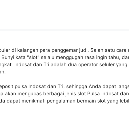
 populer di kalangan para penggemar judi. Salah satu c
Bunyi kata "slot" selalu menggugah rasa ingin tahu,
ingkat. Indosat dan Tri adalah dua operator seluler 
ah.
 deposit pulsa Indosat dan Tri, sehingga Anda dapat la
akan mengupas berbagai jenis slot Pulsa Indosat dan s
Anda dapat menikmati pengalaman bermain slot yang leb