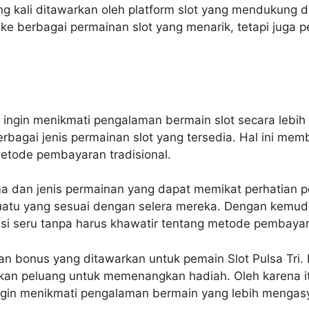
ng kali ditawarkan oleh platform slot yang mendukung
ke berbagai permainan slot yang menarik, tetapi juga 
g ingin menikmati pengalaman bermain slot secara lebih 
bagai jenis permainan slot yang tersedia. Hal ini mem
etode pembayaran tradisional.
ma dan jenis permainan yang dapat memikat perhatian pe
atu yang sesuai dengan selera mereka. Dengan kemuda
si seru tanpa harus khawatir tentang metode pembayar
n bonus yang ditawarkan untuk pemain Slot Pulsa Tri.
peluang untuk memenangkan hadiah. Oleh karena itu, S
g ingin menikmati pengalaman bermain yang lebih mengas