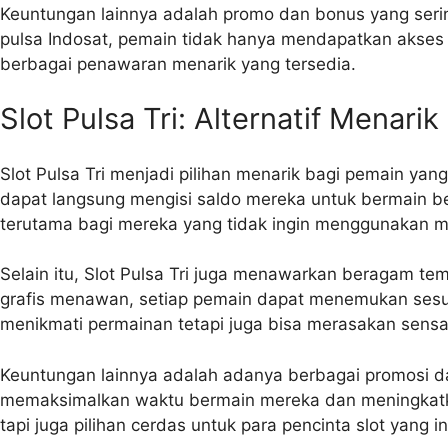
Keuntungan lainnya adalah promo dan bonus yang seri
pulsa Indosat, pemain tidak hanya mendapatkan akses 
berbagai penawaran menarik yang tersedia.
Slot Pulsa Tri: Alternatif Menarik
Slot Pulsa Tri menjadi pilihan menarik bagi pemain yan
dapat langsung mengisi saldo mereka untuk bermain ber
terutama bagi mereka yang tidak ingin menggunakan m
Selain itu, Slot Pulsa Tri juga menawarkan beragam te
grafis menawan, setiap pemain dapat menemukan sesu
menikmati permainan tetapi juga bisa merasakan sensa
Keuntungan lainnya adalah adanya berbagai promosi da
memaksimalkan waktu bermain mereka dan meningkatkan 
tapi juga pilihan cerdas untuk para pencinta slot yan