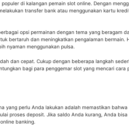
in populer di kalangan pemain slot online. Dengan me
 melakukan transfer bank atau menggunakan kartu kred
berbagai opsi permainan dengan tema yang beragam dan
ntuk bertaruh dan meningkatkan pengalaman bermain. H
lebih nyaman menggunakan pulsa.
udah dan cepat. Cukup dengan beberapa langkah seder
ntungkan bagi para penggemar slot yang mencari cara p
ama yang perlu Anda lakukan adalah memastikan bahwa 
ai proses deposit. Jika saldo Anda kurang, Anda bisa 
 online banking.