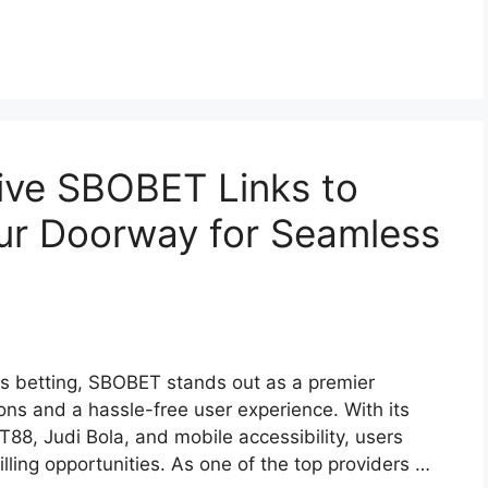
tive SBOBET Links to
r Doorway for Seamless
ts betting, SBOBET stands out as a premier
ions and a hassle-free user experience. With its
88, Judi Bola, and mobile accessibility, users
lling opportunities. As one of the top providers …