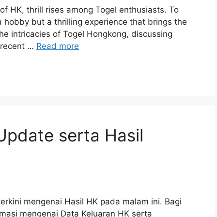
of HK, thrill rises among Togel enthusiasts. To
a hobby but a thrilling experience that brings the
the intricacies of Togel Hongkong, discussing
 recent …
Read more
Update serta Hasil
rkini mengenai Hasil HK pada malam ini. Bagi
rmasi mengenai Data Keluaran HK serta