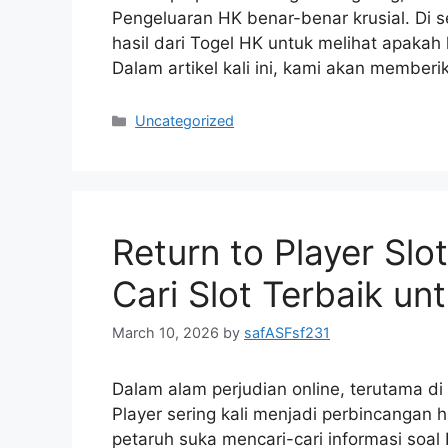
Pengeluaran HK benar-benar krusial. Di
hasil dari Togel HK untuk melihat apak
Dalam artikel kali ini, kami akan membe
Categories
Uncategorized
Return to Player Slo
Cari Slot Terbaik un
March 10, 2026
by
safASFsf231
Dalam alam perjudian online, terutama di
Player sering kali menjadi perbincangan 
petaruh suka mencari-cari informasi soa