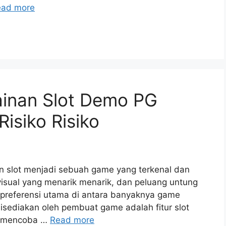
ead more
inan Slot Demo PG
Risiko Risiko
an slot menjadi sebuah game yang terkenal dan
isual yang menarik menarik, dan peluang untung
preferensi utama di antara banyaknya game
disediakan oleh pembuat game adalah fitur slot
k mencoba …
Read more