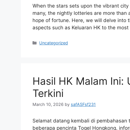
When the stars sets upon the vibrant city 
many, the nightly lotteries are more than 
hope of fortune. Here, we will delve into 
aspects such as Keluaran HK to the most
Categories
Uncategorized
Hasil HK Malam Ini: 
Terkini
March 10, 2026
by
safASFsf231
Selamat datang kembali di pembahasan te
beberapa pencinta Togel Hongkong, info