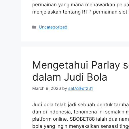
permainan yang mana menawarkan peluang
menjelaskan tentang RTP permainan slot 
Categories
Uncategorized
Mengetahui Parlay 
dalam Judi Bola
March 9, 2026
by
safASFsf231
Judi bola telah jadi sebuah bentuk taruha
dan di Indonesia, fenomena ini semakin 
platform online. SBOBET88 ialah dua nama
bola yang ingin menyaksikan sensasi ting