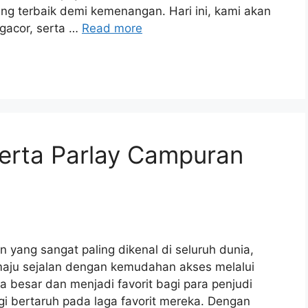
 terbaik demi kemenangan. Hari ini, kami akan
gacor, serta …
Read more
serta Parlay Campuran
n yang sangat paling dikenal di seluruh dunia,
maju sejalan dengan kemudahan akses melalui
 besar dan menjadi favorit bagi para penjudi
gi bertaruh pada laga favorit mereka. Dengan