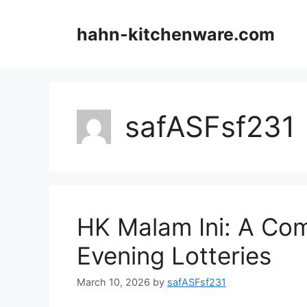
Skip
to
hahn-kitchenware.com
content
safASFsf231
HK Malam Ini: A Co
Evening Lotteries
March 10, 2026
by
safASFsf231