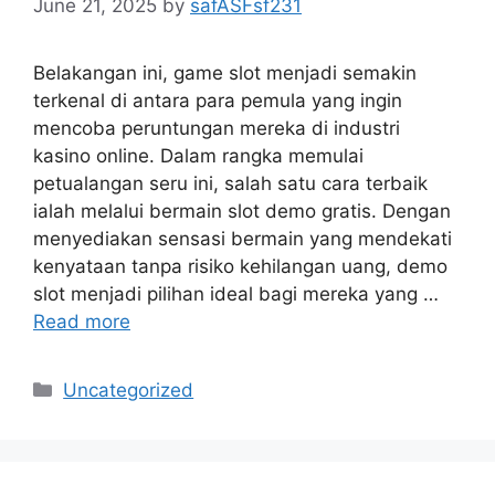
June 21, 2025
by
safASFsf231
Belakangan ini, game slot menjadi semakin
terkenal di antara para pemula yang ingin
mencoba peruntungan mereka di industri
kasino online. Dalam rangka memulai
petualangan seru ini, salah satu cara terbaik
ialah melalui bermain slot demo gratis. Dengan
menyediakan sensasi bermain yang mendekati
kenyataan tanpa risiko kehilangan uang, demo
slot menjadi pilihan ideal bagi mereka yang …
Read more
Categories
Uncategorized