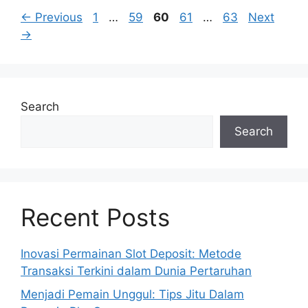
Page
Page
Page
Page
Page
←
Previous
1
…
59
60
61
…
63
Next
→
Search
Search
Recent Posts
Inovasi Permainan Slot Deposit: Metode
Transaksi Terkini dalam Dunia Pertaruhan
Menjadi Pemain Unggul: Tips Jitu Dalam