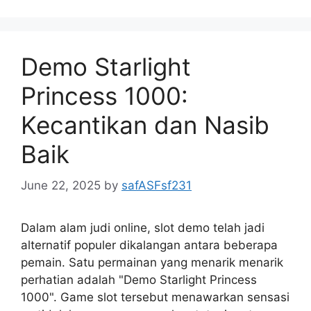
Demo Starlight
Princess 1000:
Kecantikan dan Nasib
Baik
June 22, 2025
by
safASFsf231
Dalam alam judi online, slot demo telah jadi
alternatif populer dikalangan antara beberapa
pemain. Satu permainan yang menarik menarik
perhatian adalah "Demo Starlight Princess
1000". Game slot tersebut menawarkan sensasi