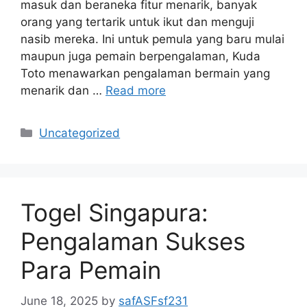
masuk dan beraneka fitur menarik, banyak
orang yang tertarik untuk ikut dan menguji
nasib mereka. Ini untuk pemula yang baru mulai
maupun juga pemain berpengalaman, Kuda
Toto menawarkan pengalaman bermain yang
menarik dan …
Read more
Categories
Uncategorized
Togel Singapura:
Pengalaman Sukses
Para Pemain
June 18, 2025
by
safASFsf231