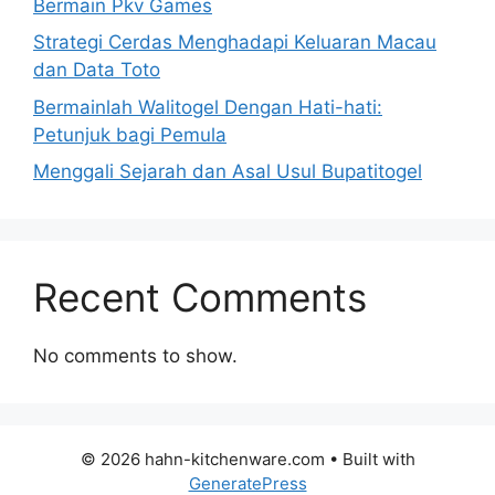
Bermain Pkv Games
Strategi Cerdas Menghadapi Keluaran Macau
dan Data Toto
Bermainlah Walitogel Dengan Hati-hati:
Petunjuk bagi Pemula
Menggali Sejarah dan Asal Usul Bupatitogel
Recent Comments
No comments to show.
© 2026 hahn-kitchenware.com
• Built with
GeneratePress